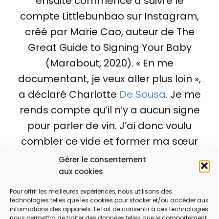
ensuite commencé à suivre le
compte Littlebunbao sur Instagram,
créé par Marie Cao, auteur de The
Great Guide to Signing Your Baby
(Marabout, 2020). « En me
documentant, je veux aller plus loin »,
a déclaré Charlotte
De Sousa
. Je me
rends compte qu’il n’y a aucun signe
pour parler de vin. J’ai donc voulu
combler ce vide et former ma sœur
et notre personnel dans cette
Gérer le consentement
langue. Tout le monde était
aux cookies
enthousiasmé par l’idée. »
Pour offrir les meilleures expériences, nous utilisons des
technologies telles que les cookies pour stocker et/ou accéder aux
informations des appareils. Le fait de consentir à ces technologies
nous permettra de traiter des données telles que le comportement