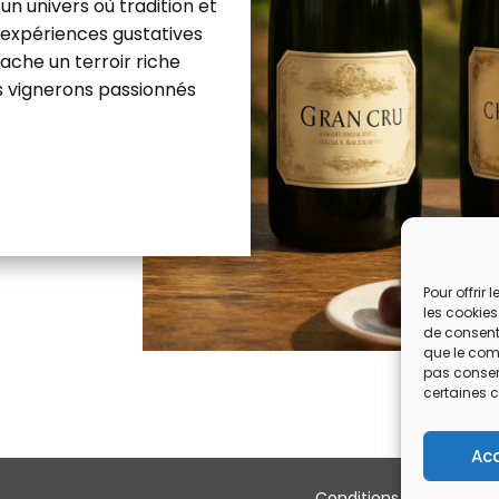
 univers où tradition et
s expériences gustatives
che un terroir riche
s vignerons passionnés
Pour offrir
les cookies
de consenti
que le comp
pas consent
certaines c
Ac
Conditions générales d’u